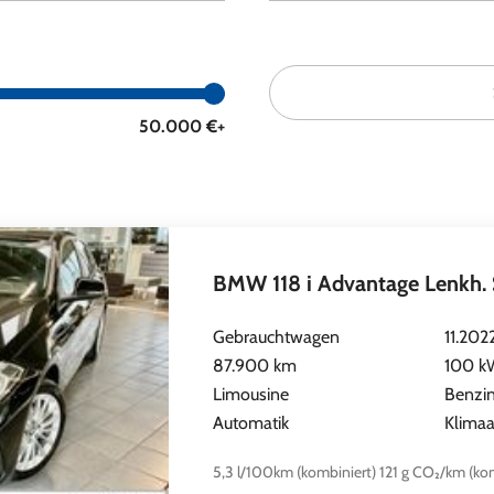
braucht-
50.000 €+
euwagen
BMW 118 i Advantage Lenkh. S
Gebrauchtwagen
11.202
87.900 km
100 kW
Limousine
Benzi
Automatik
Klimaa
5,3 l/100km (kombiniert)
121 g CO₂/km (kom