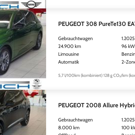
PEUGEOT 308 PureTe130 EAT
Gebrauchtwagen
1.2025
24.900 km
96 kW 
Limousine
Benzi
Automatik
2-Zon
5,7 l/100km (kombiniert)
128 g CO₂/km (ko
PEUGEOT 2008 Allure Hybrid
Gebrauchtwagen
1.2025
8.000 km
100 kW