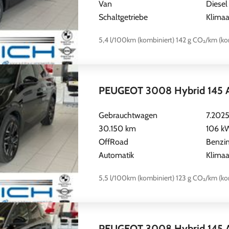
Van
Diesel
Schaltgetriebe
Klimaa
5,4 l/100km (kombiniert)
142 g CO₂/km (ko
PEUGEOT 3008 Hybrid 145 A
Gebrauchtwagen
7.202
30.150 km
106 kW
OffRoad
Benzi
Automatik
Klimaa
5,5 l/100km (kombiniert)
123 g CO₂/km (ko
PEUGEOT 3008 Hybrid 145 A