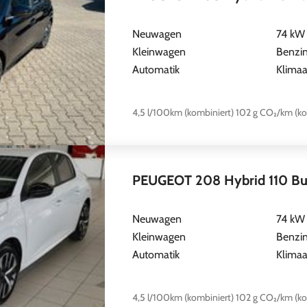
Neuwagen
74 kW 
Kleinwagen
Benzi
Automatik
Klima
4,5 l/100km (kombiniert)
102 g CO₂/km (ko
PEUGEOT 208 Hybrid 110 Busi
Neuwagen
74 kW 
Kleinwagen
Benzi
Automatik
Klimaa
4,5 l/100km (kombiniert)
102 g CO₂/km (ko