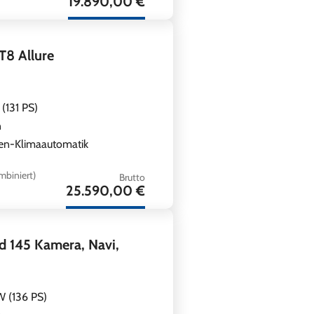
19.890,00 €
8 Allure
(131 PS)
n
en-Klimaautomatik
mbiniert)
Brutto
25.590,00 €
 145 Kamera, Navi,
 (136 PS)