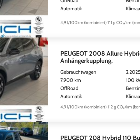
OffRoad
Benzi
Automatik
Klimaa
4,9 l/100km (kombiniert)
111 g CO₂/km (kom
PEUGEOT 2008 Allure Hybri
Anhängerkupplung,
Gebrauchtwagen
2.202
7.900 km
100 kW
OffRoad
Benzi
Automatik
Klimaa
4,9 l/100km (kombiniert)
112 g CO₂/km (kom
PEUGEOT 208 Hybrid 110 Bu