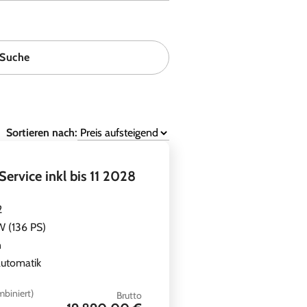
Suche
Sortieren nach:
ervice inkl bis 11 2028
2
 (136 PS)
n
utomatik
biniert)
Brutto