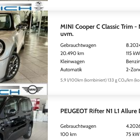
MINI Cooper C Classic Trim -
uvm.
Gebrauchtwagen
8.202
20.490 km
115 kW
Kleinwagen
Benzi
Automatik
2-Zon
5,9 l/100km (kombiniert)
133 g CO₂/km (ko
PEUGEOT Rifter N1 L1 Allure 
Gebrauchtwagen
4.202
100 km
75 kW 